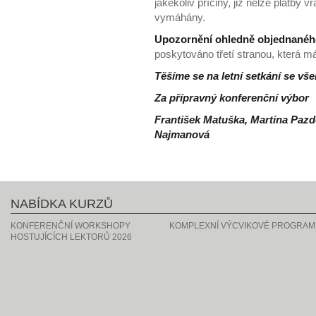
jakékoliv příčiny, již nelze platby
vymáhány.
Upozornění ohledně objednanéh
poskytováno třetí stranou, která m
Těšíme se na letní setkání se vše
Za přípravný konferenční výbor
František Matuška, Martina Pazd
Najmanová
NABÍDKA KURZŮ
KONFERENČNÍ WORKSHOPY
KOMPLEXNÍ VÝCVIKOVÉ PROGRAM
HOSTUJÍCÍCH LEKTORŮ 2026