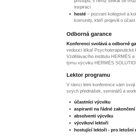
přístupů, s nimiž setkat se můž
inspirací
hosté
– pozvaní kolegové a kol
komunity, kteří projevili o úča
Odborná garance
Konferenci svolává a odborně ga
vedoucí lékař Psychoterapeutické 
Vzdělávacího institutu HERMÉS a 
týmu výcviku HERMÉS SOLUTIO
Lektor programu
V rámci letní konference vám svoji
svých přednášek, seminářů a work
účastníci výcviku
aspiranti na řádné zakončení
absolventi výcviku
výcvikoví lektoři
hostující lektoři - pro letošní 