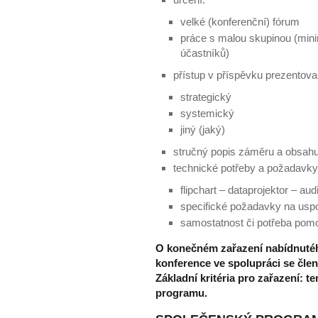
velké (konferenční) fórum
práce s malou skupinou (mini
účastníků)
přístup v příspěvku prezentova
strategický
systemický
jiný (jaký)
stručný popis záměru a obsahu
technické potřeby a požadavky
flipchart – dataprojektor – aud
specifické požadavky na uspo
samostatnost či potřeba pomo
O konečném zařazení nabídnuté
konference ve spolupráci se čle
Základní kritéria pro zařazení: 
programu.