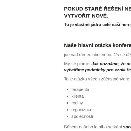
POKUD STARÉ ŘEŠENÍ N
VYTVOŘIT NOVÉ.
To je vlastně jádro celé naší her
Naše hlavní otázka konfer
jde nad rámec obecného:
Co se dě
My se ptáme:
Jak poznáme, že do
vytváříme podmínky pro vznik ř
To je otázka všech zúčastněných:
terapeuta
klienta
rodiny
organizace
společnosti
Během našeho letního setkání
spo