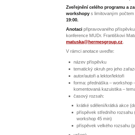
Zveřejnění celého programu a za
workshopy
s limitovaným počtem 
19:00.
Anotaci
připravovaného příspěvk
konference MUDr. Františkovi Ma
matuska@hermesgroup.cz
.
V rámci anotace uveďte:
název příspěvku
tematický okruh pro jeho zařaz
autor/autoři a lektor/lektoři
forma: přednáška – workshop –
komentovaná kazuistika – temat
časový rozsah:
krátké sdělení/krátká akce (d
příspěvek středního rozsahu 
workshop 45 min)
příspěvek velkého rozsahu (
určení: