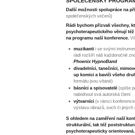
SPOLEČENSKÝ PROGRA
Další možnosti spolupráce na p
společenských večerů)
Rádi bychom přizvali všechny, k
psychoterapeutického věnují té
na programu naší konference.
Vít
muzikanti
i se svými instrume
rádi rozšíří náš každoročně zn
Phoenix HypnoBand
divadelníci, tanečníci, mimové,
up komici a baviči všeho dru
formátu jsou vítané)
básníci a spisovatelé
(spíše p
nabídnout svá autorská čtení
výtvarníci
(v rámci konference 
výstavu obrazů, soch či jiných
S ohledem na zaměření naší konf
strukturální, tak též poststruktu
psychoterapeuticky orientovaná.