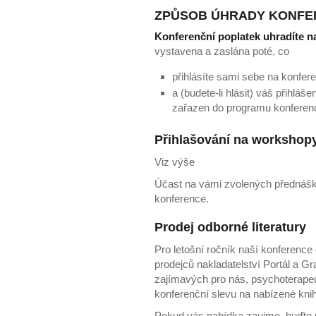
ZPŮSOB ÚHRADY KONFE
Konferenční poplatek uhradíte na
vystavena a zaslána poté, co
přihlásíte sami sebe na konfere
a (budete-li hlásit) váš přihláš
zařazen do programu konferenc
Přihlašování na workshop
Viz výše
Účast na vámi zvolených přednášk
konference.
Prodej odborné literatury
Pro letošní ročník naší konferenc
prodejců nakladatelství Portál a Grada
zajímavých pro nás, psychoterapeuty
konferenční slevu na nabízené kni
Pokud vás nabídka zaujme, buďte n