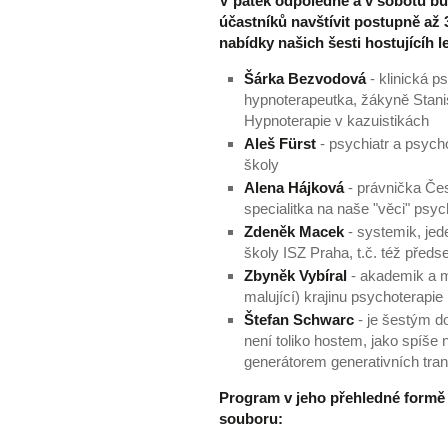
V pátek odpoledne a v sobotu b
účastníků navštívit postupně až
nabídky našich šesti hostujícíh l
Šárka Bezvodová
- klinická 
hypnoterapeutka, žákyně Stanis
Hypnoterapie v kazuistikách
Aleš Fürst
- psychiatr a psyc
školy
Alena Hájková
- právnička Če
specialitka na naše "věci" psy
Zdeněk Macek
- systemik, je
školy ISZ Praha, t.č. též před
Zbyněk Vybíral
- akademik a m
malující) krajinu psychoterapie
Štefan Schwarc
- je šestým do
není toliko hostem, jako spí
generátorem generativních tra
Program v jeho přehledné formě
souboru: