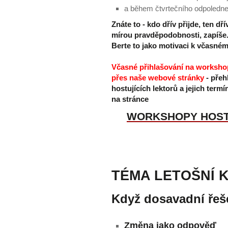
a během čtvrtečního odpoledne 
Znáte to - kdo dřív přijde, ten dří
mírou pravděpodobnosti, zapíše
Berte to jako motivaci k včasnému
Včasné přihlašování na workshop
přes naše webové stránky
- přeh
hostujících lektorů a jejich termí
na stránce
WORKSHOPY HOST
TÉMA LETOŠNÍ 
Když dosavadní řeše
Změna jako odpověď