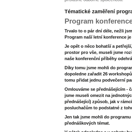
Tématické zaměření prog
Program konferenc
Trvalo to o pár dní déle, nežli js
Program naší letní konference je
Je opět o něco bohatší a petřejší
prostor pro vše, museli jsme roz
naše konferenční příběhy odehráv
Díky tomu jsme mohli do progra
dopoledne zařadit 26 workshopů
tomu přidat jednu podvečerní pa
Omlouváme se přednášejícím - č
jsme museli omezit na jednotnýc
přednášející) způsob, jak v rámc
posluchačům to podstatné z toho,
Jen tak jsme mohli do programu 
přednáškových témat.