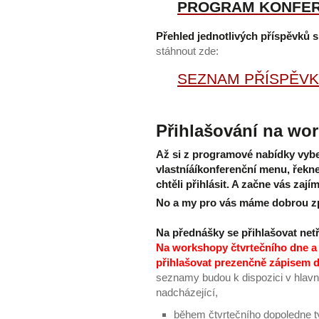
PROGRAM KONFER
Přehled jednotlivých příspěvků s
stáhnout zde:
SEZNAM PŘÍSPĚVK
Přihlašování na wo
Až si z programové nabídky vyber
vlastníáíkonferenční menu, řekne
chtěli přihlásit. A začne vás zajím
No a my pro vás máme dobrou zpr
Na přednášky se přihlašovat net
Na workshopy čtvrtečního dne a
přihlašovat prezenčně zápisem
seznamy budou k dispozici v hlavn
nadcházející,
během čtvrtečního dopoledne ty