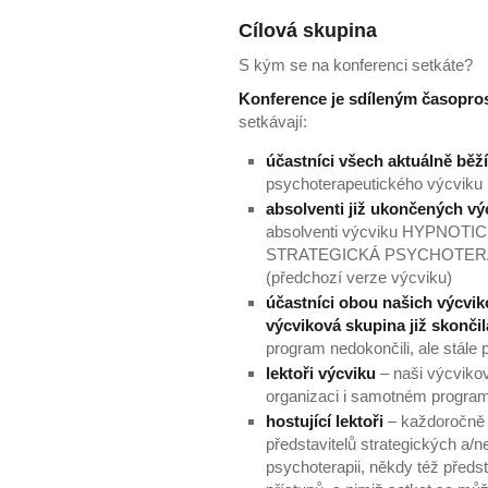
Cílová skupina
S kým se na konferenci setkáte?
Konference je sdíleným časopro
setkávají:
účastníci všech aktuálně běž
psychoterapeutického výcv
absolventi již ukončených v
absolventi výcviku HYPNO
STRATEGICKÁ PSYCHOTERA
(předchozí verze výcviku)
účastníci obou našich výcvik
výcviková skupina již skončil
program nedokončili, ale stále 
lektoři výcviku
– naši výcvikoví
organizaci i samotném progra
hostující lektoři
– každoročně 
představitelů strategických a/
psychoterapii, někdy též předst