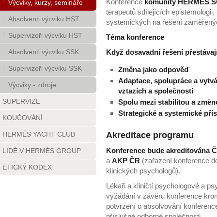
Konference
komunity HERMÉS 
Výcviky, kurzy, semináře
terapeutů sdílejících epistemologii,
Absolventi výcviku HST
systemických na řešení zaměřených 
Supervizoři výcviku HST
Téma konference
Absolventi výcviku SSK
Když dosavadní řešení přestávaj
Supervizoři výcviku SSK
Změna jako odpověď
Adaptace, spolupráce a vytvá
Výcviky - zdroje
vztazích a společnosti
SUPERVIZE
Spolu mezi stabilitou a změ
Strategické a systemické pří
KOUČOVÁNÍ
HERMÉS YACHT CLUB
Akreditace programu
Konference bude akreditována 
LIDÉ V HERMÉS GROUP
a
AKP ČR
(zařazení konference d
ETICKÝ KODEX
klinických psychologů).
Lékaři a kliničtí psychologové a p
vyžádání v závěru konference krom
potvrzení o absolvování konference
příslušné odborné společnosti.