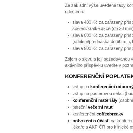
Ze základní výše uvedené taxy kon
odečtena:
sleva 400 Kč za zařazený pří
sdělení/krátké akce (do 30 min
sleva 600 Kč za zařazený přís
(sdělení/přednáška do 60 min,
sleva 800 Kč za zařazený přís
Zájem o slevu a její požadovanou 
aktivního příspěvku uveďte v pozn
KONFERENČNÍ POPLATE
vstup na
konferenční odborn
vstup na posterovou sekci (bud
konferenční materiály
(osobní
páteční
večerní raut
konferenční
coffeebreaky
potvrzení o účasti
na konferen
lékaře a AKP ČR pro klinické 