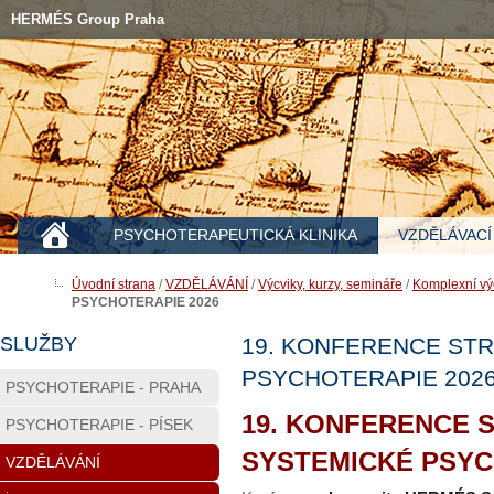
HERMÉS Group Praha
PSYCHOTERAPEUTICKÁ KLINIKA
VZDĚLÁVACÍ
Úvodní strana
/
VZDĚLÁVÁNÍ
/
Výcviky, kurzy, semináře
/
Komplexní vý
PSYCHOTERAPIE 2026
SLUŽBY
19. KONFERENCE STR
PSYCHOTERAPIE 202
PSYCHOTERAPIE - PRAHA
19. KONFERENCE 
PSYCHOTERAPIE - PÍSEK
SYSTEMICKÉ PSYC
VZDĚLÁVÁNÍ